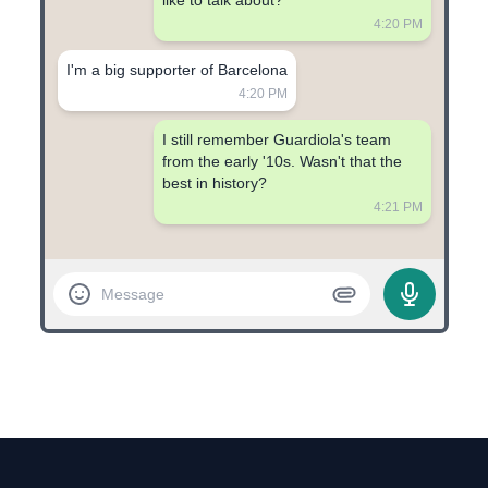
like to talk about?
4:20 PM
I'm a big supporter of Barcelona
4:20 PM
I still remember Guardiola's team
from the early '10s. Wasn't that the
best in history?
4:21 PM